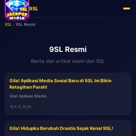
9SL
9SL
›
9SL Resmi
9SL Resmi
Berita dan artikel resmi dari 9SL
Gila! Aplikasi Media Sosial Baru di 9SL Ini Bikin
Ketagihan Parah!
Gila! Aplikasi Media...
18 4 月 2026
Gila! Hidupku Berubah Drastis Sejak Kenal 9SL!